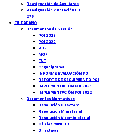
Reasignación de Auxiliares
Reasignación y Rotación D.L.
276
CIUDADANO
Documentos de Gestión
POI 2023
POI 2022
ROF
MOF
FUT
Organigrama
INFORME EVALUACIÓN POI I
REPORTE DE SEGUIMIENTO POI
IMPLEMENTACIÓN POI 2021
IMPLEMENTACIÓN POI 2022
Documentos Normativos
Resolución Directoral
Resolución Ministerial
Resolución Viceministerial
Oficios MINEDU
Directivas