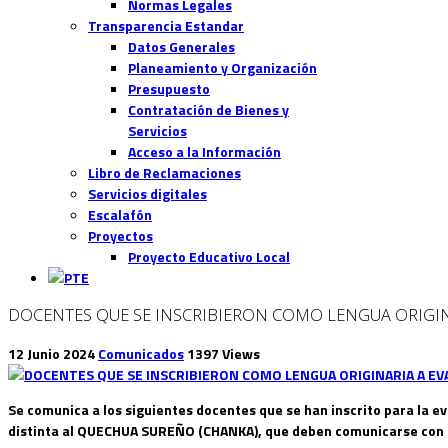
Normas Legales
Transparencia Estandar
Datos Generales
Planeamiento y Organización
Presupuesto
Contratación de Bienes y
Servicios
Acceso a la Información
Libro de Reclamaciones
Servicios digitales
Escalafón
Proyectos
Proyecto Educativo Local
DOCENTES QUE SE INSCRIBIERON COMO LENGUA ORIGIN
12 Junio 2024
Comunicados
1397 Views
Se comunica a los siguientes docentes que se han inscrito para la e
distinta al QUECHUA SUREÑO (CHANKA), que deben comunicarse con el 