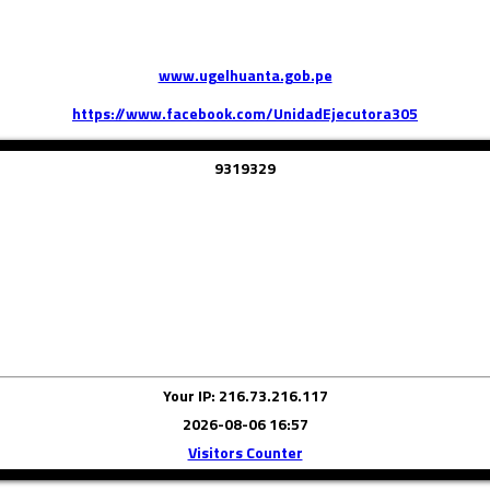
www.ugelhuanta.gob.pe
https://www.facebook.com/UnidadEjecutora305
9
3
1
9
3
2
9
Your IP: 216.73.216.117
2026-08-06 16:57
Visitors Counter