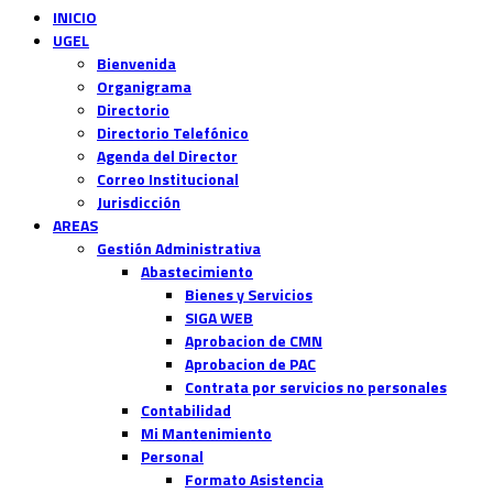
INICIO
UGEL
Bienvenida
Organigrama
Directorio
Directorio Telefónico
Agenda del Director
Correo Institucional
Jurisdicción
AREAS
Gestión Administrativa
Abastecimiento
Bienes y Servicios
SIGA WEB
Aprobacion de CMN
Aprobacion de PAC
Contrata por servicios no personales
Contabilidad
Mi Mantenimiento
Personal
Formato Asistencia