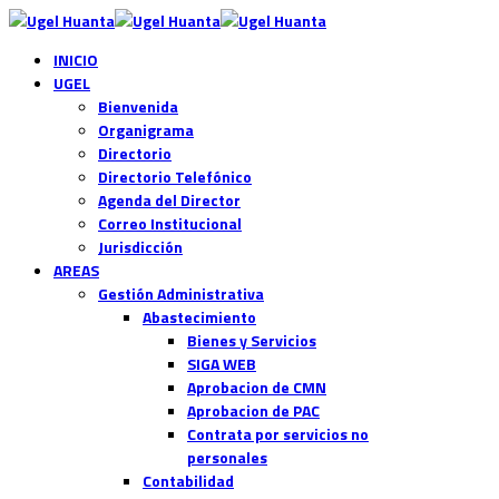
INICIO
UGEL
Bienvenida
Organigrama
Directorio
Directorio Telefónico
Agenda del Director
Correo Institucional
Jurisdicción
AREAS
Gestión Administrativa
Abastecimiento
Bienes y Servicios
SIGA WEB
Aprobacion de CMN
Aprobacion de PAC
Contrata por servicios no
personales
Contabilidad