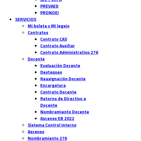
PREVAED
PRONOEI
SERVICIOS
Mi boleta y Mi legajo
Contratos
Contrato CAS
Contrato Auxiliar
Contrato Administrativo 276
Docente
Evaluación Docente
Destaques
Reasignación Docente
Encargatura
Contrato Docente
Retorno de Directivo a
Docente
Nombramiento Docente
Ascenso EB 2022
Sistema Control Interno
Ascenso
Nombramiento 276