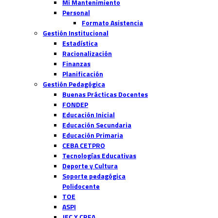
Mi Mantenimiento
Personal
Formato Asistencia
Gestión Institucional
Estadística
Racionalización
Finanzas
Planificación
Gestión Pedagógica
Buenas Prácticas Docentes
FONDEP
Educación Inicial
Educación Secundaria
Educación Primaria
CEBA CETPRO
Tecnologías Educativas
Deporte y Cultura
Soporte pedagógica
Polidocente
TOE
ASPI
JEC Y CRFA