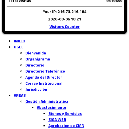
Total visitas
9319459
Your IP: 216.73.216.184
2026-08-06 18:21
Visitors Counter
INICIO
UGEL
Bienvenida
Organigrama
Directorio
Directorio Telefónico
Agenda del Director
Correo Institucional
Jurisdicción
AREAS
Gestión Administrativa
Abastecimiento
Bienes y Servicios
SIGA WEB
Aprobacion de CMN