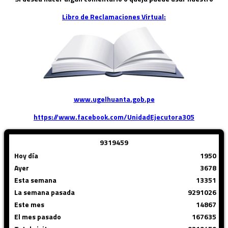
Libro de Reclamaciones Virtual:
www.ugelhuanta.gob.pe
https://www.facebook.com/UnidadEjecutora305
9
3
1
9
4
5
9
Hoy día
1950
Ayer
3678
Esta semana
13351
La semana pasada
9291026
Este mes
14867
El mes pasado
167635