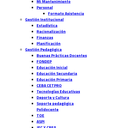
Mi Mantenimiento
Personal
Formato Asistencia
Gestión Institucional
Estadística
Racionalización
Finanzas
Planificación
Gestión Pedagógica
Buenas Prácticas Docentes
FONDEP
Educación Inicial
Educación Secundaria
Educación Primaria
CEBA CETPRO
Tecnologías Educativas
Deporte y Cultura
Soporte pedagógica
Polidocente
TOE
ASPI
JEC Y CRFA