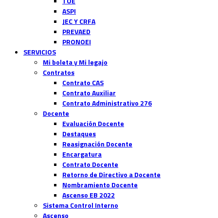
TOE
ASPI
JEC Y CRFA
PREVAED
PRONOEI
SERVICIOS
Mi boleta y Mi legajo
Contratos
Contrato CAS
Contrato Auxiliar
Contrato Administrativo 276
Docente
Evaluación Docente
Destaques
Reasignación Docente
Encargatura
Contrato Docente
Retorno de Directivo a Docente
Nombramiento Docente
Ascenso EB 2022
Sistema Control Interno
Ascenso