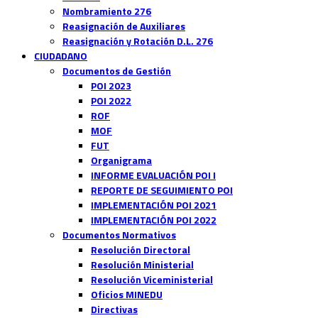
Nombramiento 276
Reasignación de Auxiliares
Reasignación y Rotación D.L. 276
CIUDADANO
Documentos de Gestión
POI 2023
POI 2022
ROF
MOF
FUT
Organigrama
INFORME EVALUACIÓN POI I
REPORTE DE SEGUIMIENTO POI
IMPLEMENTACIÓN POI 2021
IMPLEMENTACIÓN POI 2022
Documentos Normativos
Resolución Directoral
Resolución Ministerial
Resolución Viceministerial
Oficios MINEDU
Directivas