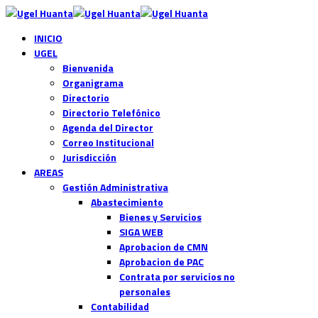
INICIO
UGEL
Bienvenida
Organigrama
Directorio
Directorio Telefónico
Agenda del Director
Correo Institucional
Jurisdicción
AREAS
Gestión Administrativa
Abastecimiento
Bienes y Servicios
SIGA WEB
Aprobacion de CMN
Aprobacion de PAC
Contrata por servicios no
personales
Contabilidad