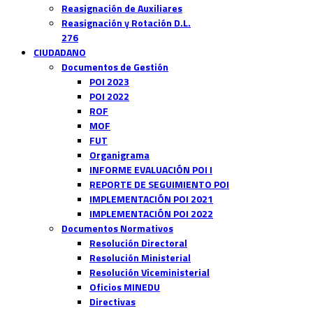
Reasignación de Auxiliares
Reasignación y Rotación D.L.
276
CIUDADANO
Documentos de Gestión
POI 2023
POI 2022
ROF
MOF
FUT
Organigrama
INFORME EVALUACIÓN POI I
REPORTE DE SEGUIMIENTO POI
IMPLEMENTACIÓN POI 2021
IMPLEMENTACIÓN POI 2022
Documentos Normativos
Resolución Directoral
Resolución Ministerial
Resolución Viceministerial
Oficios MINEDU
Directivas