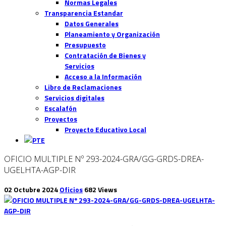
Normas Legales
Transparencia Estandar
Datos Generales
Planeamiento y Organización
Presupuesto
Contratación de Bienes y
Servicios
Acceso a la Información
Libro de Reclamaciones
Servicios digitales
Escalafón
Proyectos
Proyecto Educativo Local
OFICIO MULTIPLE Nº 293-2024-GRA/GG-GRDS-DREA-
UGELHTA-AGP-DIR
02 Octubre 2024
Oficios
682 Views