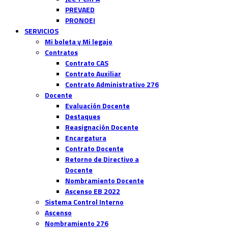
PREVAED
PRONOEI
SERVICIOS
Mi boleta y Mi legajo
Contratos
Contrato CAS
Contrato Auxiliar
Contrato Administrativo 276
Docente
Evaluación Docente
Destaques
Reasignación Docente
Encargatura
Contrato Docente
Retorno de Directivo a
Docente
Nombramiento Docente
Ascenso EB 2022
Sistema Control Interno
Ascenso
Nombramiento 276