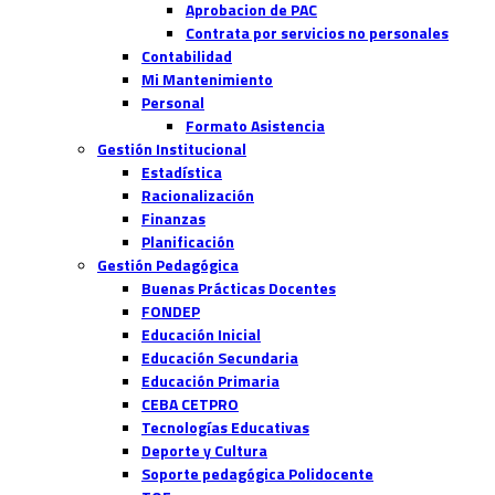
Aprobacion de PAC
Contrata por servicios no personales
Contabilidad
Mi Mantenimiento
Personal
Formato Asistencia
Gestión Institucional
Estadística
Racionalización
Finanzas
Planificación
Gestión Pedagógica
Buenas Prácticas Docentes
FONDEP
Educación Inicial
Educación Secundaria
Educación Primaria
CEBA CETPRO
Tecnologías Educativas
Deporte y Cultura
Soporte pedagógica Polidocente