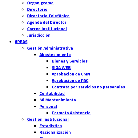
Organigrama
Directorio
Directorio Telefónico
Agenda del Director
Correo Institucional
Jurisdicción
AREAS
Gestión Administrativa
Abastecimiento
Bienes y Servicios
SIGA WEB
Aprobacion de CMN
Aprobacion de PAC
Contrata por servicios no personales
Contabilidad
Mi Mantenimiento
Personal
Formato Asistencia
Gestión Institucional
Estadística
Racionalización