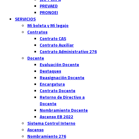
PREVAED
PRONOEI
SERVICIOS
Mi boleta y Mi legajo
Contratos
Contrato CAS
Contrato Auxiliar
Contrato Administrativo 276
Docente
Evaluación Docente
Destaques
Reasignación Docente
Encargatura
Contrato Docente
Retorno de Directivo a
Docente
Nombramiento Docente
Ascenso EB 2022
Sistema Control Interno
Ascenso
Nombramiento 276