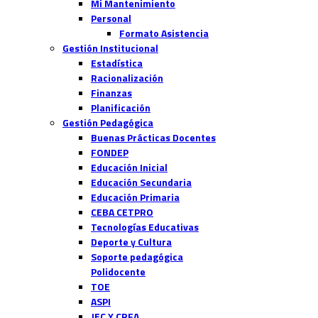
Mi Mantenimiento
Personal
Formato Asistencia
Gestión Institucional
Estadística
Racionalización
Finanzas
Planificación
Gestión Pedagógica
Buenas Prácticas Docentes
FONDEP
Educación Inicial
Educación Secundaria
Educación Primaria
CEBA CETPRO
Tecnologías Educativas
Deporte y Cultura
Soporte pedagógica
Polidocente
TOE
ASPI
JEC Y CRFA