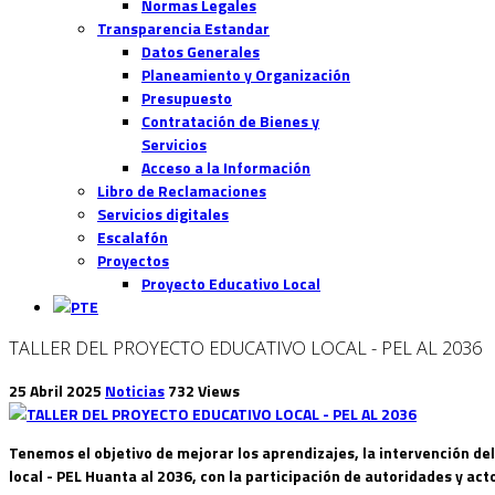
Normas Legales
Transparencia Estandar
Datos Generales
Planeamiento y Organización
Presupuesto
Contratación de Bienes y
Servicios
Acceso a la Información
Libro de Reclamaciones
Servicios digitales
Escalafón
Proyectos
Proyecto Educativo Local
TALLER DEL PROYECTO EDUCATIVO LOCAL - PEL AL 2036
25 Abril 2025
Noticias
732 Views
Tenemos el objetivo de mejorar los aprendizajes, la intervención del
local - PEL Huanta al 2036, con la participación de autoridades y ac