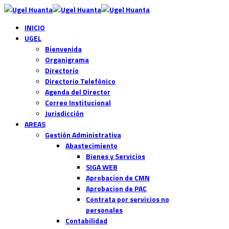
INICIO
UGEL
Bienvenida
Organigrama
Directorio
Directorio Telefónico
Agenda del Director
Correo Institucional
Jurisdicción
AREAS
Gestión Administrativa
Abastecimiento
Bienes y Servicios
SIGA WEB
Aprobacion de CMN
Aprobacion de PAC
Contrata por servicios no
personales
Contabilidad