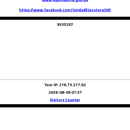
https://www.facebook.com/UnidadEjecutora305
9
3
3
5
2
0
7
Your IP: 216.73.217.62
2026-08-09 07:37
Visitors Counter