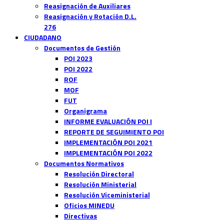
Reasignación de Auxiliares
Reasignación y Rotación D.L.
276
CIUDADANO
Documentos de Gestión
POI 2023
POI 2022
ROF
MOF
FUT
Organigrama
INFORME EVALUACIÓN POI I
REPORTE DE SEGUIMIENTO POI
IMPLEMENTACIÓN POI 2021
IMPLEMENTACIÓN POI 2022
Documentos Normativos
Resolución Directoral
Resolución Ministerial
Resolución Viceministerial
Oficios MINEDU
Directivas