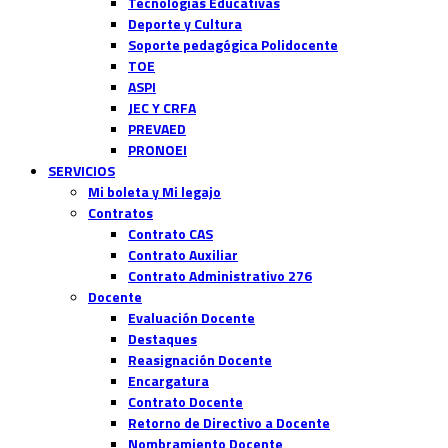
Tecnologías Educativas
Deporte y Cultura
Soporte pedagógica Polidocente
TOE
ASPI
JEC Y CRFA
PREVAED
PRONOEI
SERVICIOS
Mi boleta y Mi legajo
Contratos
Contrato CAS
Contrato Auxiliar
Contrato Administrativo 276
Docente
Evaluación Docente
Destaques
Reasignación Docente
Encargatura
Contrato Docente
Retorno de Directivo a Docente
Nombramiento Docente