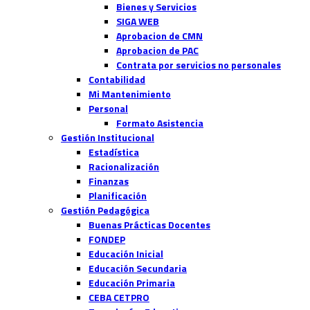
Bienes y Servicios
SIGA WEB
Aprobacion de CMN
Aprobacion de PAC
Contrata por servicios no personales
Contabilidad
Mi Mantenimiento
Personal
Formato Asistencia
Gestión Institucional
Estadística
Racionalización
Finanzas
Planificación
Gestión Pedagógica
Buenas Prácticas Docentes
FONDEP
Educación Inicial
Educación Secundaria
Educación Primaria
CEBA CETPRO