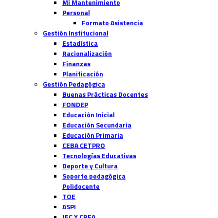
Mi Mantenimiento
Personal
Formato Asistencia
Gestión Institucional
Estadística
Racionalización
Finanzas
Planificación
Gestión Pedagógica
Buenas Prácticas Docentes
FONDEP
Educación Inicial
Educación Secundaria
Educación Primaria
CEBA CETPRO
Tecnologías Educativas
Deporte y Cultura
Soporte pedagógica
Polidocente
TOE
ASPI
JEC Y CRFA