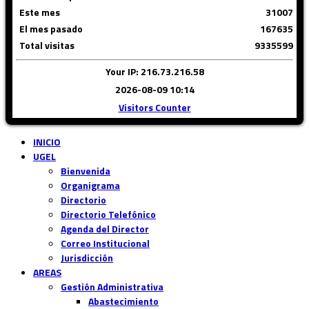
Este mes
31007
El mes pasado
167635
Total visitas
9335599
Your IP: 216.73.216.58
2026-08-09 10:14
Visitors Counter
INICIO
UGEL
Bienvenida
Organigrama
Directorio
Directorio Telefónico
Agenda del Director
Correo Institucional
Jurisdicción
AREAS
Gestión Administrativa
Abastecimiento