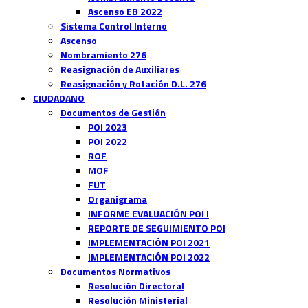
Ascenso EB 2022
Sistema Control Interno
Ascenso
Nombramiento 276
Reasignación de Auxiliares
Reasignación y Rotación D.L. 276
CIUDADANO
Documentos de Gestión
POI 2023
POI 2022
ROF
MOF
FUT
Organigrama
INFORME EVALUACIÓN POI I
REPORTE DE SEGUIMIENTO POI
IMPLEMENTACIÓN POI 2021
IMPLEMENTACIÓN POI 2022
Documentos Normativos
Resolución Directoral
Resolución Ministerial