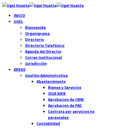
INICIO
UGEL
Bienvenida
Organigrama
Directorio
Directorio Telefónico
Agenda del Director
Correo Institucional
Jurisdicción
AREAS
Gestión Administrativa
Abastecimiento
Bienes y Servicios
SIGA WEB
Aprobacion de CMN
Aprobacion de PAC
Contrata por servicios no
personales
Contabilidad