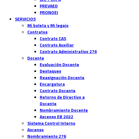
PREVAED
PRONOEI
SERVICIOS
Mi boleta y Mi legajo
Contratos
Contrato CAS
Contrato Auxiliar
Contrato Administrativo 276
Docente
Evaluación Docente
Destaques
Reasignación Docente
Encargatura
Contrato Docente
Retorno de Directivo a
Docente
Nombramiento Docente
Ascenso EB 2022
Sistema Control Interno
Ascenso
Nombramiento 276