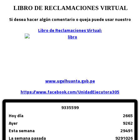
LIBRO DE RECLAMACIONES VIRTUAL
Si desea hacer algún comentario o queja puede usar nuestro
Libro de Reclamaciones Virtual:
www.ugelhuanta.gob.pe
https://www.facebook.com/UnidadEjecutora305
9
3
3
5
5
9
9
Hoy día
2665
Ayer
9262
Esta semana
29491
La semana pasada
9291026