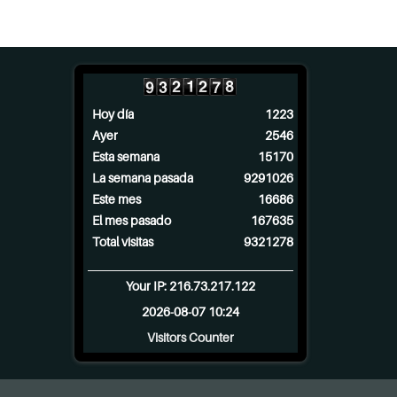
Hoy día
1223
Ayer
2546
Esta semana
15170
La semana pasada
9291026
Este mes
16686
El mes pasado
167635
Total visitas
9321278
Your IP: 216.73.217.122
2026-08-07 10:24
Visitors Counter