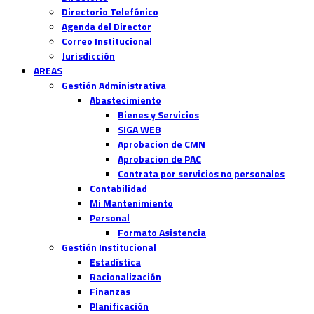
Directorio Telefónico
Agenda del Director
Correo Institucional
Jurisdicción
AREAS
Gestión Administrativa
Abastecimiento
Bienes y Servicios
SIGA WEB
Aprobacion de CMN
Aprobacion de PAC
Contrata por servicios no personales
Contabilidad
Mi Mantenimiento
Personal
Formato Asistencia
Gestión Institucional
Estadística
Racionalización
Finanzas
Planificación