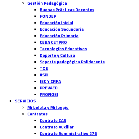
Gestión Pedagógica
Buenas Prácticas Docentes
FONDEP
Educación Inicial
Educación Secundaria
Educación Primaria
CEBA CETPRO
Tecnologías Educativas
Deporte y Cultura
Soporte pedagógica Polidocente
TOE
ASPI
JEC Y CRFA
PREVAED
PRONOEI
SERVICIOS
Mi boleta y Mi legajo
Contratos
Contrato CAS
Contrato Auxiliar
Contrato Administrativo 276