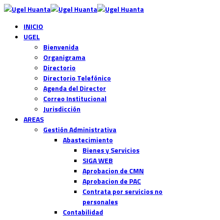
INICIO
UGEL
Bienvenida
Organigrama
Directorio
Directorio Telefónico
Agenda del Director
Correo Institucional
Jurisdicción
AREAS
Gestión Administrativa
Abastecimiento
Bienes y Servicios
SIGA WEB
Aprobacion de CMN
Aprobacion de PAC
Contrata por servicios no
personales
Contabilidad