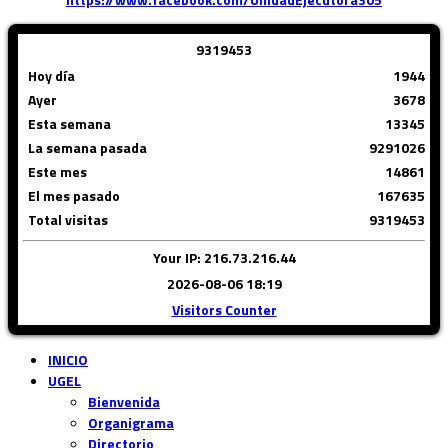
9
3
1
9
4
5
3
Hoy día
1944
Ayer
3678
Esta semana
13345
La semana pasada
9291026
Este mes
14861
El mes pasado
167635
Total visitas
9319453
Your IP: 216.73.216.44
2026-08-06 18:19
Visitors Counter
INICIO
UGEL
Bienvenida
Organigrama
Directorio