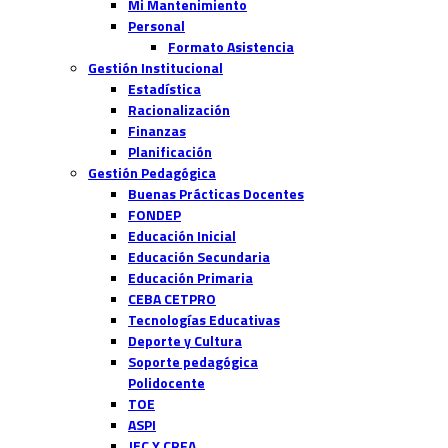
Mi Mantenimiento
Personal
Formato Asistencia
Gestión Institucional
Estadística
Racionalización
Finanzas
Planificación
Gestión Pedagógica
Buenas Prácticas Docentes
FONDEP
Educación Inicial
Educación Secundaria
Educación Primaria
CEBA CETPRO
Tecnologías Educativas
Deporte y Cultura
Soporte pedagógica
Polidocente
TOE
ASPI
JEC Y CRFA