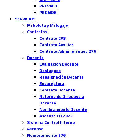
PREVAED
PRONOEI
SERVICIOS
Mi boleta y Mi legajo
Contratos
Contrato CAS
Contrato Auxiliar
Contrato Administrativo 276
Docente
Evaluación Docente
Destaques
Reasignación Docente
Encargatura
Contrato Docente
Retorno de Directivo a
Docente
Nombramiento Docente
Ascenso EB 2022
Sistema Control Interno
Ascenso
Nombramiento 276