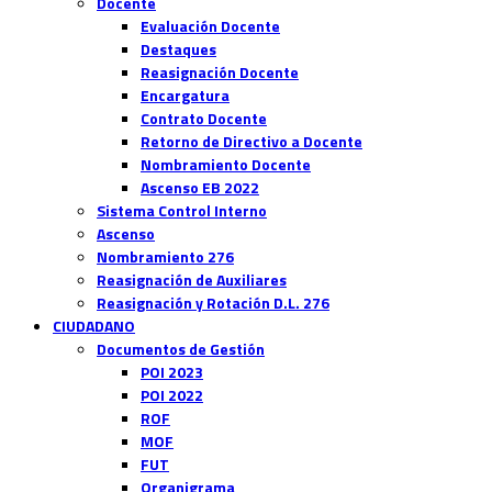
Docente
Evaluación Docente
Destaques
Reasignación Docente
Encargatura
Contrato Docente
Retorno de Directivo a Docente
Nombramiento Docente
Ascenso EB 2022
Sistema Control Interno
Ascenso
Nombramiento 276
Reasignación de Auxiliares
Reasignación y Rotación D.L. 276
CIUDADANO
Documentos de Gestión
POI 2023
POI 2022
ROF
MOF
FUT
Organigrama