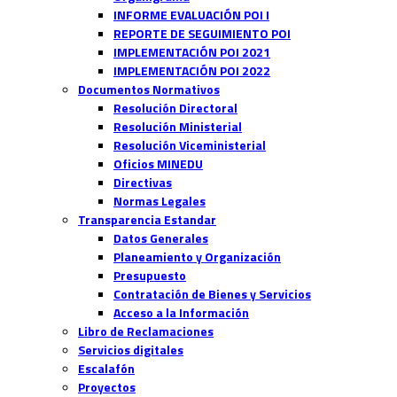
INFORME EVALUACIÓN POI I
REPORTE DE SEGUIMIENTO POI
IMPLEMENTACIÓN POI 2021
IMPLEMENTACIÓN POI 2022
Documentos Normativos
Resolución Directoral
Resolución Ministerial
Resolución Viceministerial
Oficios MINEDU
Directivas
Normas Legales
Transparencia Estandar
Datos Generales
Planeamiento y Organización
Presupuesto
Contratación de Bienes y Servicios
Acceso a la Información
Libro de Reclamaciones
Servicios digitales
Escalafón
Proyectos