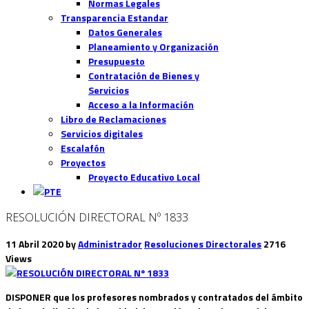
Normas Legales
Transparencia Estandar
Datos Generales
Planeamiento y Organización
Presupuesto
Contratación de Bienes y
Servicios
Acceso a la Información
Libro de Reclamaciones
Servicios digitales
Escalafón
Proyectos
Proyecto Educativo Local
RESOLUCIÓN DIRECTORAL Nº 1833
11 Abril 2020
by
Administrador
Resoluciones Directorales
2716
Views
DISPONER que los profesores nombrados y contratados del ámbito