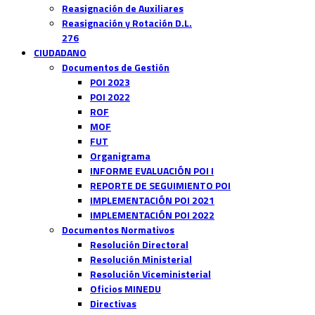
Reasignación de Auxiliares
Reasignación y Rotación D.L.
276
CIUDADANO
Documentos de Gestión
POI 2023
POI 2022
ROF
MOF
FUT
Organigrama
INFORME EVALUACIÓN POI I
REPORTE DE SEGUIMIENTO POI
IMPLEMENTACIÓN POI 2021
IMPLEMENTACIÓN POI 2022
Documentos Normativos
Resolución Directoral
Resolución Ministerial
Resolución Viceministerial
Oficios MINEDU
Directivas