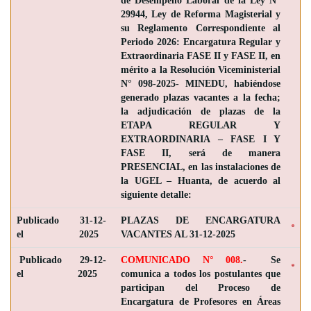
de Desempeño Laboral de la Ley N°
29944, Ley de Reforma Magisterial y
su Reglamento Correspondiente al
Periodo 2026: Encargatura Regular y
Extraordinaria FASE II y FASE II, en
mérito a la Resolución Viceministerial
N° 098-2025- MINEDU, habiéndose
generado plazas vacantes a la fecha;
la adjudicación de plazas de la
ETAPA REGULAR Y
EXTRAORDINARIA – FASE I Y
FASE II, será de manera
PRESENCIAL, en las instalaciones de
la UGEL – Huanta, de acuerdo al
siguiente detalle:
Publicado
31-12-
PLAZAS DE ENCARGATURA
el
2025
VACANTES AL 31-12-2025
Publicado
29-12-
COMUNICADO N° 008.
- Se
el
2025
comunica a todos los postulantes que
participan del Proceso de
Encargatura de Profesores en Áreas