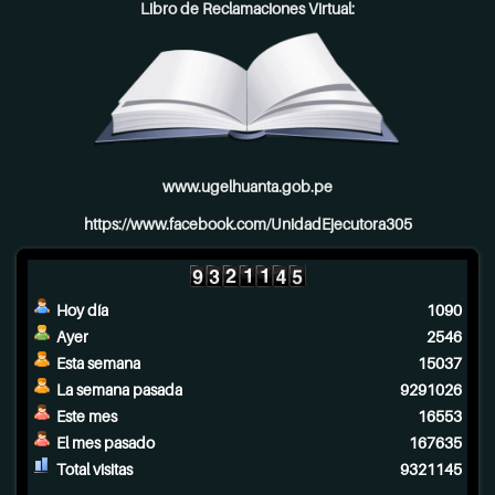
Libro de Reclamaciones Virtual:
www.ugelhuanta.gob.pe
https://www.facebook.com/UnidadEjecutora305
Hoy día
1090
Ayer
2546
Esta semana
15037
La semana pasada
9291026
Este mes
16553
El mes pasado
167635
Total visitas
9321145