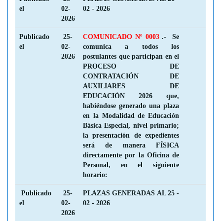
el
02-
02 - 2026
2026
Publicado
25-
COMUNICADO Nº 0003
.- Se
el
02-
comunica a todos los
2026
postulantes que participan en el
PROCESO DE
CONTRATACIÓN DE
AUXILIARES DE
EDUCACIÓN 2026 que,
habiéndose generado una plaza
en la Modalidad de Educación
Básica Especial, nivel primario;
la presentación de expedientes
será de manera FÍSICA
directamente por la Oficina de
Personal, en el siguiente
horario:
Publicado
25-
PLAZAS GENERADAS AL 25 -
el
02-
02 - 2026
2026