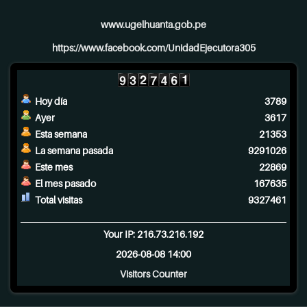
www.ugelhuanta.gob.pe
https://www.facebook.com/UnidadEjecutora305
Hoy día
3789
Ayer
3617
Esta semana
21353
La semana pasada
9291026
Este mes
22869
El mes pasado
167635
Total visitas
9327461
Your IP: 216.73.216.192
2026-08-08 14:00
Visitors Counter